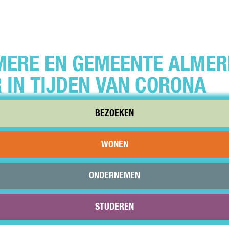
MERE EN GEMEENTE ALMER
 IN TIJDEN VAN CORONA
BEZOEKEN
 belangrijk dat we de cultuursector blijven steunen.
lmere en Gemeente Almere trekken samen op om te inventarise
WONEN
dig zijn om de Almeerse cultuursector te ondersteunen in het k
én van de nieuwe maatregelen is dat Cultuurfonds Almere per di
ONDERNEMEN
ft gesteld voor culturele initiatieven die een direct gevolg zijn 
isis. Cultuurmakers kunnen een bijdrage van Cultuurfonds Alm
STUDEREN
lde procedure en versoepelde voorwaarden.