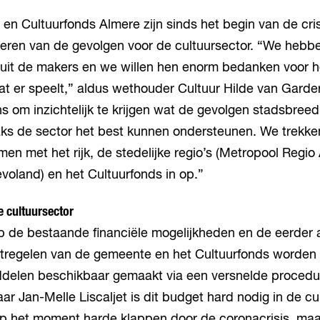
n Cultuurfonds Almere zijn sinds het begin van de cri
seren van de gevolgen voor de cultuursector. “We hebbe
it de makers en we willen hen enorm bedanken voor het
t er speelt,” aldus wethouder Cultuur Hilde van Garde
ns om inzichtelijk te krijgen wat de gevolgen stadsbreed
aks de sector het best kunnen ondersteunen. We trekke
en met het rijk, de stedelijke regio’s (Metropool Regi
voland) en het Cultuurfonds in op.”
e cultuursector
p de bestaande financiële mogelijkheden en de eerder
regelen van de gemeente en het Cultuurfonds worden
iddelen beschikbaar gemaakt via een versnelde procedu
ar Jan-Melle Liscaljet is dit budget hard nodig in de cu
 op het moment harde klappen door de coronacrisis, ma