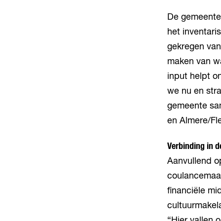
De gemeente e
het inventari
gekregen vanu
maken van wa
input helpt o
we nu en str
gemeente sam
en Almere/Fle
Verbinding in d
Aanvullend o
coulancemaat
financiële m
cultuurmakela
“Hier vallen