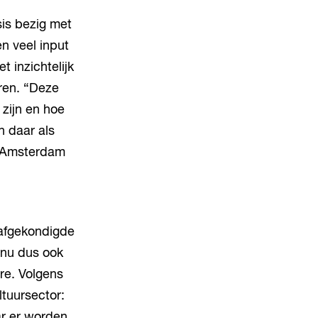
sis bezig met
n veel input
 inzichtelijk
ren. “Deze
 zijn en hoe
n daar als
o Amsterdam
 afgekondigde
 nu dus ook
re. Volgens
ltuursector:
ar er worden