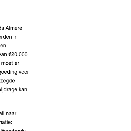
nds Almere
rden in
een
van €20.000
 moet er
goeding voor
ezegde
bijdrage kan
il naar
matie: