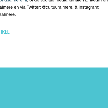
ondsalmere.nl
, of de sociale media kanalen LinkedIn e
almere en via Twitter: @cultuuralmere. & Instagram:
salmere.
TIKEL