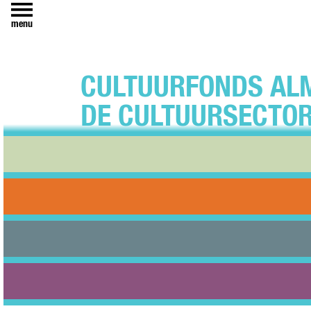
menu
CULTUURFONDS AL
DE CULTUURSECTOR
24 april 2020
Juist nu is het
Cultuurfonds A
maatregelen no
coronacrisis. E
beschikbaar hee
op de Coronacr
met een versne