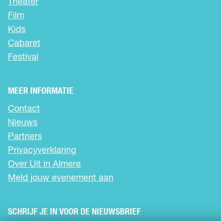
n
n
n
Theater
a
a
a
Film
o
o
o
Kids
p
p
p
Cabaret
F
X
W
a
h
Festival
c
a
e
t
b
s
MEER INFORMATIE
o
A
Contact
o
p
k
p
Nieuws
Partners
Privacyverklaring
Over Uit in Almere
Meld jouw evenement aan
SCHRIJF JE IN VOOR DE NIEUWSBRIEF