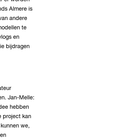
nds Almere is
 van andere
odellen te
vlogs en
die bijdragen
ateur
en. Jan-Melle:
 idee hebben
e project kan
n kunnen we,
 en