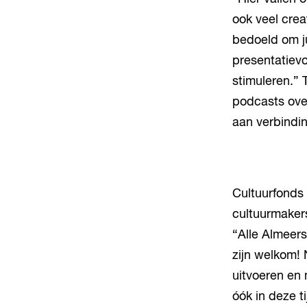
ook veel crea
bedoeld om ju
presentatiev
stimuleren.” 
podcasts over 
aan verbindin
Cultuurfonds
cultuurmakers
“Alle Almeers
zijn welkom! 
uitvoeren en 
óók in deze t