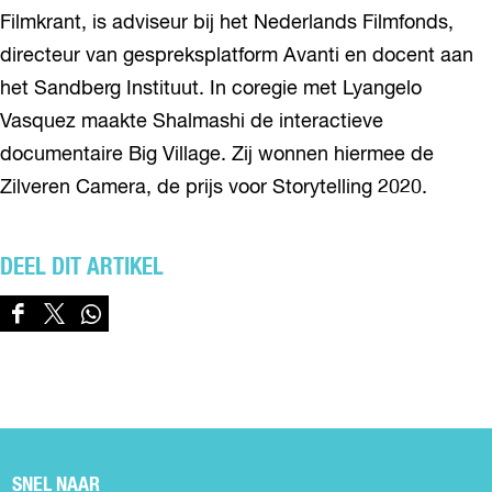
Filmkrant, is adviseur bij het Nederlands Filmfonds,
directeur van gespreksplatform Avanti en docent aan
het Sandberg Instituut. In coregie met Lyangelo
Vasquez maakte Shalmashi de interactieve
documentaire Big Village. Zij wonnen hiermee de
Zilveren Camera, de prijs voor Storytelling 2020.
DEEL DIT ARTIKEL
D
D
D
e
e
e
e
e
e
l
l
l
d
d
d
e
e
e
z
z
z
SNEL NAAR