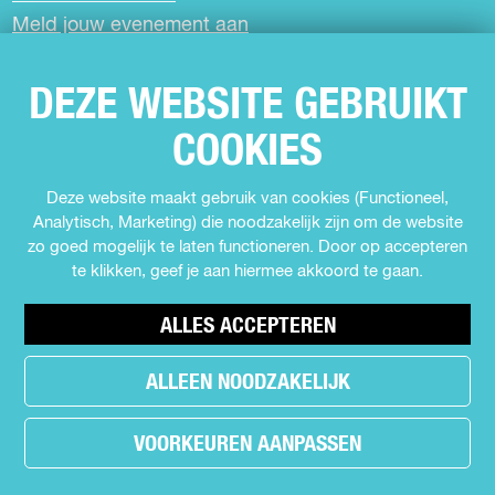
Meld jouw evenement aan
DEZE WEBSITE GEBRUIKT
SCHRIJF JE IN VOOR DE NIEUWSBRIEF
COOKIES
VOLG ONS
Deze website maakt gebruik van cookies (Functioneel,
Analytisch, Marketing) die noodzakelijk zijn om de website
F
I
Y
T
zo goed mogelijk te laten functioneren. Door op accepteren
a
n
o
i
te klikken, geef je aan hiermee akkoord te gaan.
c
s
u
k
e
t
T
T
b
a
u
o
ALLES ACCEPTEREN
o
g
b
k
o
r
e
U
ALLEEN NOODZAKELIJK
h
k
a
U
i
e
U
m
i
t
a
VOORKEUREN AANPASSEN
i
U
t
i
© Copyright 2026 Uit in Almere -
Cookie voorkeuren
d
t
i
i
n
e
i
t
n
A