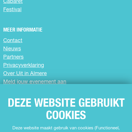
Cabaret
F
X
W
a
h
Festival
c
a
e
t
b
s
MEER INFORMATIE
o
A
Contact
o
p
k
p
Nieuws
Partners
Privacyverklaring
Over Uit in Almere
Meld jouw evenement aan
DEZE WEBSITE GEBRUIKT
SCHRIJF JE IN VOOR DE NIEUWSBRIEF
COOKIES
VOLG ONS
Deze website maakt gebruik van cookies (Functioneel,