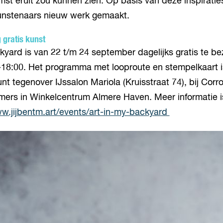
st eruit zou kunnen zien. Op basis van deze inspiratie
nstenaars nieuw werk gemaakt.
 gratis kunst
kyard is van 22 t/m 24 september dagelijks gratis te b
18:00. Het programma met looproute en stempelkaart is
unt tegenover IJssalon Mariola (Kruisstraat 74), bij Corro
mers in Winkelcentrum Almere Haven. Meer informatie i
w.jijbentm.art/events/art-in-my-backyard