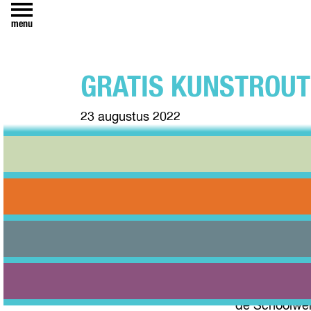
menu
GRATIS KUNSTROUT
23 augustus 2022
Van 22 t/m 2
met "Art In 
De achtertuin 
Tijdens de gr
de toekomst.
in de volkst
Jolle Roelofs
de Schoolwerf