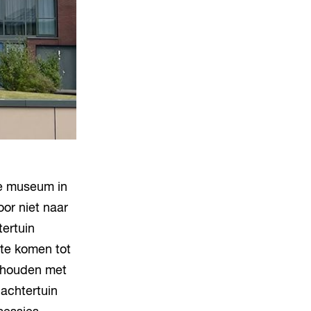
ee museum in
or niet naar
tertuin
 te komen tot
gehouden met
achtertuin