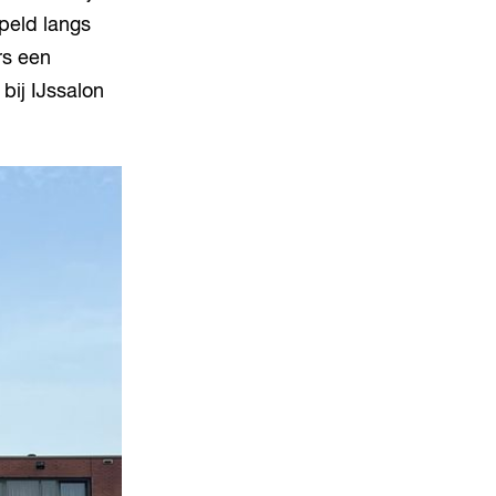
ppeld langs
rs een
bij IJssalon