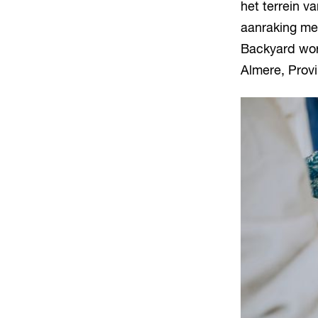
het terrein v
aanraking met
Backyard wor
Almere, Provi