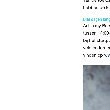
van de toekom
hebben de ku
Drie dagen lang
Art in my Bac
tussen 12:00-
bij het startp
vele onderne
vinden op
ww