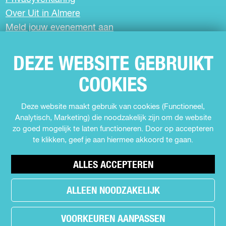
Over Uit in Almere
Meld jouw evenement aan
DEZE WEBSITE GEBRUIKT
SCHRIJF JE IN VOOR DE NIEUWSBRIEF
COOKIES
VOLG ONS
Deze website maakt gebruik van cookies (Functioneel,
Analytisch, Marketing) die noodzakelijk zijn om de website
F
I
Y
T
zo goed mogelijk te laten functioneren. Door op accepteren
a
n
o
i
te klikken, geef je aan hiermee akkoord te gaan.
c
s
u
k
e
t
T
T
b
a
u
o
ALLES ACCEPTEREN
o
g
b
k
o
r
e
U
ALLEEN NOODZAKELIJK
h
k
a
U
i
e
U
m
i
t
a
VOORKEUREN AANPASSEN
i
U
t
i
© Copyright 2026 Uit in Almere -
Cookie voorkeuren