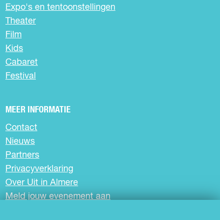
Expo's en tentoonstellingen
i
i
i
n
n
n
Theater
a
a
a
Film
o
o
o
Kids
p
p
p
Cabaret
F
X
W
a
h
Festival
c
a
e
t
b
s
MEER INFORMATIE
o
A
Contact
o
p
k
p
Nieuws
Partners
Privacyverklaring
Over Uit in Almere
Meld jouw evenement aan