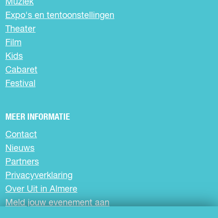
Muziek
g
g
g
Expo's en tentoonstellingen
i
i
i
n
n
n
Theater
a
a
a
Film
o
o
o
Kids
p
p
p
Cabaret
F
X
W
a
h
Festival
c
a
e
t
b
s
MEER INFORMATIE
o
A
Contact
o
p
k
p
Nieuws
Partners
Privacyverklaring
Over Uit in Almere
Meld jouw evenement aan