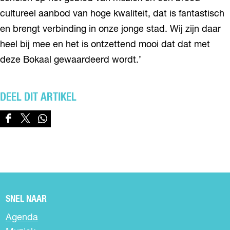
cultureel aanbod van hoge kwaliteit, dat is fantastisch
en brengt verbinding in onze jonge stad. Wij zijn daar
heel bij mee en het is ontzettend mooi dat dat met
deze Bokaal gewaardeerd wordt.’
DEEL DIT ARTIKEL
D
D
D
e
e
e
e
e
e
l
l
l
d
d
d
e
e
e
z
z
z
SNEL NAAR
e
e
e
p
p
p
Agenda
a
a
a