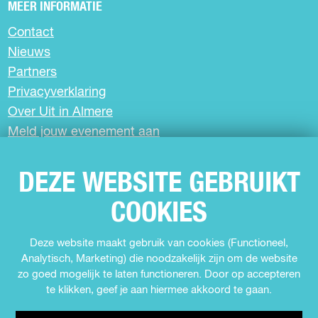
b
s
MEER INFORMATIE
o
A
Contact
o
p
k
p
Nieuws
Partners
Privacyverklaring
Over Uit in Almere
Meld jouw evenement aan
DEZE WEBSITE GEBRUIKT
SCHRIJF JE IN VOOR DE NIEUWSBRIEF
COOKIES
VOLG ONS
Deze website maakt gebruik van cookies (Functioneel,
Analytisch, Marketing) die noodzakelijk zijn om de website
F
I
Y
T
zo goed mogelijk te laten functioneren. Door op accepteren
a
n
o
i
te klikken, geef je aan hiermee akkoord te gaan.
c
s
u
k
e
t
T
T