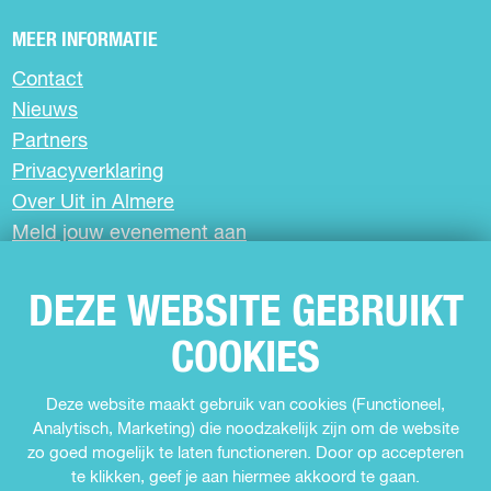
e
t
b
s
MEER INFORMATIE
o
A
Contact
o
p
k
p
Nieuws
Partners
Privacyverklaring
Over Uit in Almere
Meld jouw evenement aan
DEZE WEBSITE GEBRUIKT
SCHRIJF JE IN VOOR DE NIEUWSBRIEF
COOKIES
VOLG ONS
Deze website maakt gebruik van cookies (Functioneel,
Analytisch, Marketing) die noodzakelijk zijn om de website
F
I
Y
T
zo goed mogelijk te laten functioneren. Door op accepteren
a
n
o
i
te klikken, geef je aan hiermee akkoord te gaan.
c
s
u
k