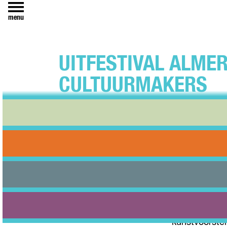
menu
UITFESTIVAL ALME
CULTUURMAKERS
14 maart 2024
Almere, 13 ma
Uitfestival. 
bruist het t
Almere Haven 
28 en 29 sep
publiek kan g
kunstvoorstel