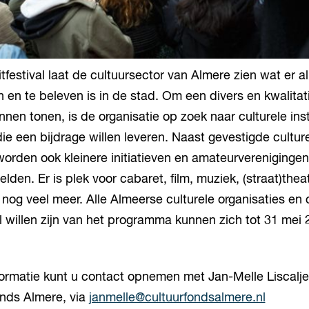
itfestival laat de cultuursector van Almere zien wat er a
en en te beleven is in de stad. Om een divers en kwalitat
nen tonen, is de organisatie op zoek naar culturele ins
die een bijdrage willen leveren. Naast gevestigde cultur
worden ook kleinere initiatieven en amateurvereniging
lden. Er is plek voor cabaret, film, muziek, (straat)thea
 nog veel meer. Alle Almeerse culturele organisaties en
 willen zijn van het programma kunnen zich tot 31 mei
ormatie kunt u contact opnemen met Jan-Melle Liscaljet
onds Almere, via
janmelle@cultuurfondsalmere.nl