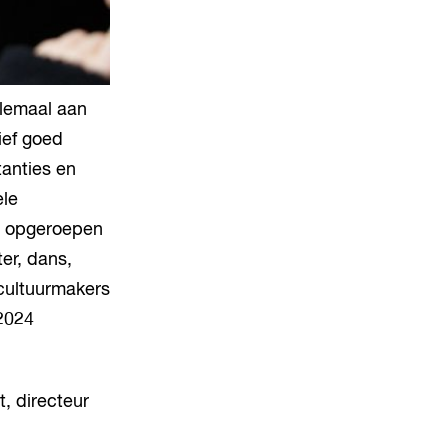
llemaal aan
ief goed
tanties en
ele
en opgeroepen
ter, dans,
 cultuurmakers
 2024
, directeur