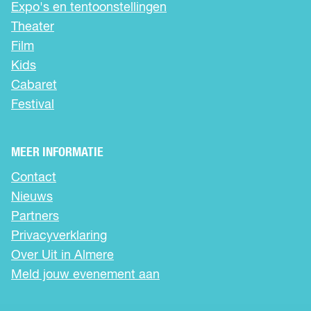
Expo's en tentoonstellingen
i
i
i
n
n
n
Theater
a
a
a
Film
o
o
o
Kids
p
p
p
Cabaret
F
X
W
a
h
Festival
c
a
e
t
b
s
MEER INFORMATIE
o
A
Contact
o
p
k
p
Nieuws
Partners
Privacyverklaring
Over Uit in Almere
Meld jouw evenement aan