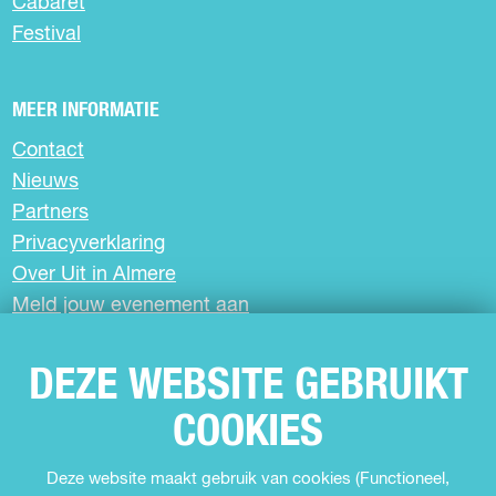
Cabaret
F
X
W
a
h
Festival
c
a
e
t
b
s
MEER INFORMATIE
o
A
Contact
o
p
k
p
Nieuws
Partners
Privacyverklaring
Over Uit in Almere
Meld jouw evenement aan
DEZE WEBSITE GEBRUIKT
SCHRIJF JE IN VOOR DE NIEUWSBRIEF
COOKIES
VOLG ONS
Deze website maakt gebruik van cookies (Functioneel,