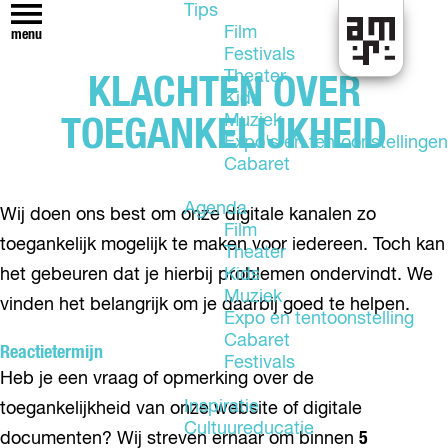
Tips
Film
menu
Festivals
U
Theater
KLACHTEN OVER
i
Kids
t
Muziek
TOEGANKELIJKHEID
i
Expo's en tentoonstellingen
n
Cabaret
A
l
Agenda
Wij doen ons best om onze digitale kanalen zo
m
Film
toegankelijk mogelijk te maken voor iedereen. Toch kan
e
Theater
r
het gebeuren dat je hierbij problemen ondervindt. We
Kids
e
Muziek
vinden het belangrijk om je daarbij goed te helpen.
Expo en tentoonstelling
Cabaret
Reactietermijn
Festivals
Heb je een vraag of opmerking over de
Inspiratie
toegankelijkheid van onze website of digitale
Cultuureducatie
documenten? Wij streven ernaar om binnen
5