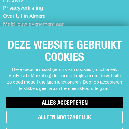
Partners
Privacyverklaring
Over Uit in Almere
Meld jouw evenement aan
DEZE WEBSITE GEBRUIKT
SCHRIJF JE IN VOOR DE NIEUWSBRIEF
COOKIES
VOLG ONS
Deze website maakt gebruik van cookies (Functioneel,
Analytisch, Marketing) die noodzakelijk zijn om de website
F
I
Y
T
zo goed mogelijk te laten functioneren. Door op accepteren
a
n
o
i
te klikken, geef je aan hiermee akkoord te gaan.
c
s
u
k
e
t
T
T
b
a
u
o
ALLES ACCEPTEREN
o
g
b
k
o
r
e
U
ALLEEN NOODZAKELIJK
h
k
a
U
i
e
U
m
i
t