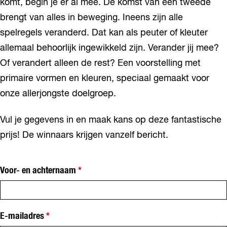
komt, begin je er al mee. De komst van een tweede
brengt van alles in beweging. Ineens zijn alle
spelregels veranderd. Dat kan als peuter of kleuter
allemaal behoorlijk ingewikkeld zijn. Verander jij mee?
Of verandert alleen de rest? Een voorstelling met
primaire vormen en kleuren, speciaal gemaakt voor
onze allerjongste doelgroep.
Vul je gegevens in en maak kans op deze fantastische
prijs! De winnaars krijgen vanzelf bericht.
v
Voor- en achternaam
*
e
r
p
l
v
E-mailadres
*
i