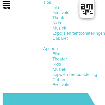
Tips
Film
menu
Festivals
U
Theater
i
Kids
t
Muziek
i
Expo's en tentoonstellingen
n
Cabaret
A
l
Agenda
m
Film
e
Theater
r
Kids
e
Muziek
Expo en tentoonstelling
Cabaret
Festivals
Inspiratie
Cultuureducatie