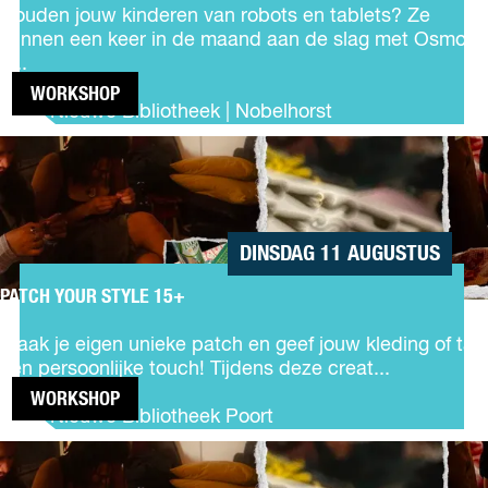
i
r
Houden jouw kinderen van robots en tablets? Ze
i
g
kunnen een keer in de maand aan de slag met Osmo
n
i
o...
C
t
u
WORKSHOP
a
De Nieuwe Bibliotheek | Nobelhorst
l
l
t
PATCH
e
u
YOUR
W
u
STYLE
o
r
15+
r
k
DINSDAG 11 AUGUSTUS
s
h
PATCH YOUR STYLE 15+
P
o
a
p
Maak je eigen unieke patch en geef jouw kleding of tas
t
(
een persoonlijke touch! Tijdens deze creat...
c
7
WORKSHOP
h
+
De Nieuwe Bibliotheek Poort
Y
)
PATCH
o
YOUR
u