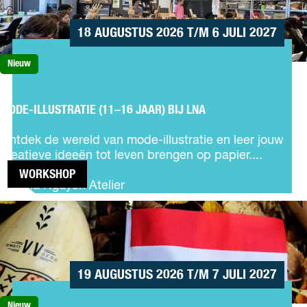
n
JAAR) BIJ
s
LNA
18 AUGUSTUS 2026 T/M 6 JULI 2027
c
h
Nieuw
i
M
l
o
d
d
MODE-ILLUSTRATIE (11–16 JAAR) BIJ LNA
e
e
r
-
Ontdek de wereld van mode-illustratie en leer jouw
l
i
creatieve ideeën tot leven brengen op papier....
e
l
s
l
WORKSHOP
Luna Nguyen Atelier
s
u
e
s
WOENSDAG -
n
t
NEDERLANDSE
v
r
TAALVERRIJKING
a
a
(7-14 JAAR) BIJ
n
t
LNA
19 AUGUSTUS 2026 T/M 7 JULI 2027
d
i
i
e
Nieuw