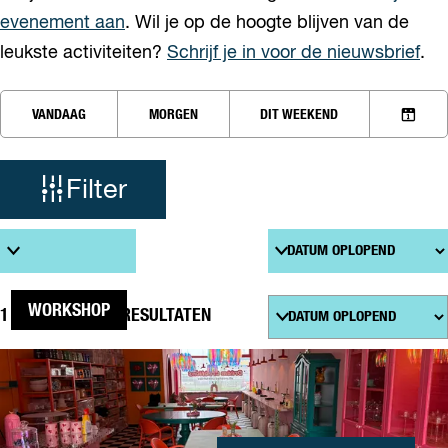
evenement aan
. Wil je op de hoogte blijven van de
leukste activiteiten?
Schrijf je in voor de nieuwsbrief
.
W
W
VANDAAG
MORGEN
DIT WEEKEND
a
K
a
n
I
n
E
t
Filter
e
S
e
D
z
r
A
S
T
o
o
U
r
M
t
S
e
WORKSHOP
1 T/M 24 VAN 43 RESULTATEN
e
o
e
r
k
DREAM
r
t
CREATIONS
j
o
e
p
e
e
:
r