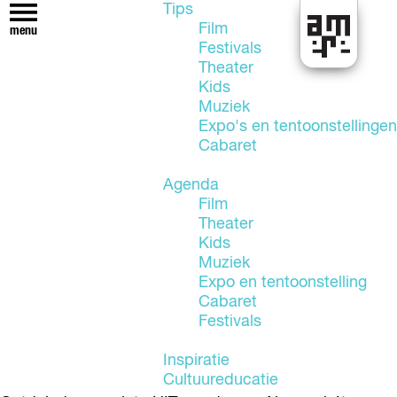
Tips
Film
menu
Festivals
U
Theater
i
Kids
t
Muziek
i
Expo's en tentoonstellingen
n
Cabaret
A
l
Agenda
m
Film
e
Theater
r
Kids
e
Muziek
Expo en tentoonstelling
Cabaret
Festivals
Inspiratie
Cultuureducatie