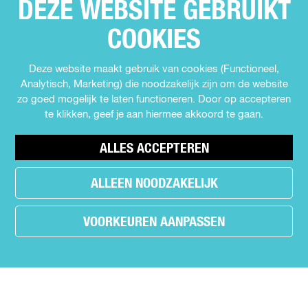
DEZE WEBSITE GEBRUIKT
Meld jouw evenement aan
d
COOKIES
e
SCHRIJF JE IN VOOR DE NIEUWSBRIEF
Deze website maakt gebruik van cookies (Functioneel,
p
Analytisch, Marketing) die noodzakelijk zijn om de website
zo goed mogelijk te laten functioneren. Door op accepteren
VOLG ONS
a
te klikken, geef je aan hiermee akkoord te gaan.
F
I
Y
T
g
ALLES ACCEPTEREN
a
n
o
i
i
c
s
u
k
e
t
T
T
ALLEEN NOODZAKELIJK
h
n
b
a
u
o
e
o
g
b
k
a
VOORKEUREN AANPASSEN
a
o
r
e
U
d
k
a
U
i
e
U
m
i
t
r
i
U
t
i
© Copyright 2026 Uit in Almere -
Cookie voorkeuren
.
t
i
i
n
s
i
t
n
A