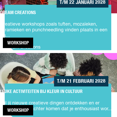
T/M 22 JANUARI 2028
o
p
DREAM CREATIONS
:
D
r
Creatieve workshops zoals tuften, mozaïeken,
e
keramieken en punchneedling vinden plaats in een
a
ins...
m
WORKSHOP
C
Dream Creations
r
LEUKE
e
ACTIVITEITEN
a
BIJ KLEUR IN
t
CULTUUR
i
o
T/M 21 FEBRUARI 2028
n
s
LEUKE ACTIVITEITEN BIJ KLEUR IN CULTUUR
L
e
Wil jij nieuwe creatieve dingen ontdekken en er
u
misschien wel achter komen dat je enthousiast wor...
WORKSHOP
k