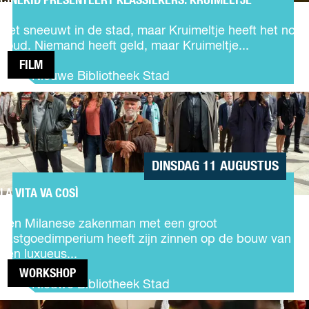
CINEKID PRESENTEERT KLASSIEKERS: KRUIMELTJE
C
o
i
c
Het sneeuwt in de stad, maar Kruimeltje heeft het nooit
n
h
koud. Niemand heeft geld, maar Kruimeltje...
e
t
FILM
k
De Nieuwe Bibliotheek Stad
i
LA
d
VITA
P
VA
r
COSÌ
e
s
DINSDAG 11 AUGUSTUS
e
n
LA VITA VA COSÌ
L
t
a
e
Een Milanese zakenman met een groot
v
e
vastgoedimperium heeft zijn zinnen op de bouw van
i
r
een luxueus...
t
t
WORKSHOP
a
K
De Nieuwe Bibliotheek Stad
v
l
PATCH
a