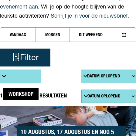
evenement aan
. Wil je op de hoogte blijven van de
leukste activiteiten?
Schrijf je in voor de nieuwsbrief
.
W
W
VANDAAG
MORGEN
DIT WEEKEND
a
K
a
n
I
n
E
t
Filter
e
S
e
D
z
r
A
S
T
o
o
U
r
M
t
S
e
WORKSHOP
1 T/M 24 VAN 488 RESULTATEN
e
o
e
r
k
DIGITALE
r
t
WORKSHOP
j
o
e
(7+)
p
e
e
10 AUGUSTUS, 17 AUGUSTUS EN NOG 5
:
r