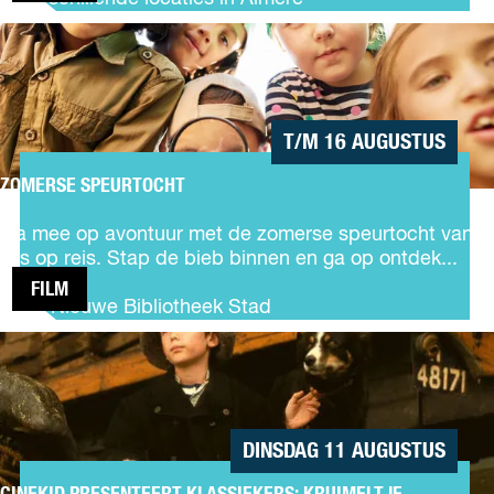
e
f
n
e
t
ZOMERSE
s
e
L
SPEURTOCHT
t
h
e
b
e
o
u
t
p
s
l
T/M 16 AUGUSTUS
o
T
a
l
o
ZOMERSE SPEURTOCHT
n
d
Z
u
d
o
r
Ga mee op avontuur met de zomerse speurtocht van
k
m
Tas op reis. Stap de bieb binnen en ga op ontdek...
u
e
s
FILM
r
De Nieuwe Bibliotheek Stad
t
s
CINEKID
e
PRESENTEERT
s
KLASSIEKERS:
p
KRUIMELTJE
e
u
DINSDAG 11 AUGUSTUS
r
t