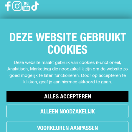
F
I
Y
T
g
a
n
o
i
i
c
s
u
k
e
t
T
T
n
DEZE WEBSITE GEBRUIKT
b
a
u
o
o
g
b
k
a
COOKIES
o
r
e
U
k
a
U
i
U
m
i
t
Deze website maakt gebruik van cookies (Functioneel,
i
U
t
i
Analytisch, Marketing) die noodzakelijk zijn om de website zo
© Copyright 2026 Uit in Almere -
Cookie voorkeuren
t
i
i
n
goed mogelijk te laten functioneren. Door op accepteren te
i
t
n
A
klikken, geef je aan hiermee akkoord te gaan.
n
i
A
l
A
n
l
m
ALLES ACCEPTEREN
l
A
m
e
m
l
e
r
ALLEEN NOODZAKELIJK
e
m
r
e
r
e
e
e
e
r
a
VOORKEUREN AANPASSEN