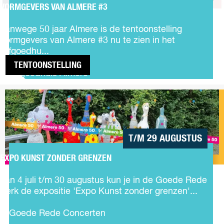
d
VORMGEVERS VAN ALMERE #3
V
e
o
m
Vanwege 50 jaar Almere is de tentoonstelling
r
a
Vormgevers van Almere #3 nu te zien in het
m
i
Erfgoedhu...
g
n
TENTOONSTELLING
e
Erfgoedhuis Almere
v
EXPO
e
KUNST
r
ZONDER
s
GRENZEN
v
a
T/M 29 AUGUSTUS
n
A
EXPO KUNST ZONDER GRENZEN
E
l
x
m
Van 4 juli t/m 30 augustus kun je in de Goede Rede
p
e
Kerk de expositie 'Expo Kunst zonder grenzen'...
o
r
K
e
Goede Rede Concerten
u
#