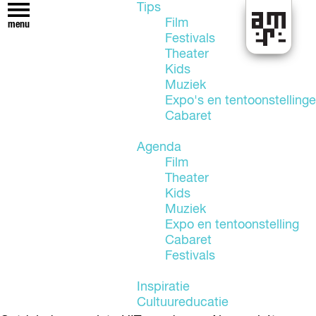
Tips
Film
menu
Festivals
U
Theater
i
Kids
t
Muziek
i
Expo's en tentoonstelling
n
Cabaret
A
l
Agenda
m
Film
e
Theater
r
Kids
e
Muziek
Expo en tentoonstelling
Cabaret
Festivals
Inspiratie
Cultuureducatie