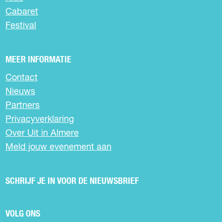
p
a
a
a
a
a
e
Cabaret
Festival
a
g
g
g
g
g
v
g
i
i
i
i
i
o
MEER INFORMATIE
i
n
n
n
n
n
l
Contact
Nieuws
n
a
a
a
a
a
g
Partners
a
e
Privacyverklaring
Over Uit in Almere
n
Meld jouw evenement aan
d
e
SCHRIJF JE IN VOOR DE NIEUWSBRIEF
p
VOLG ONS
a