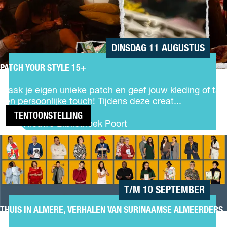
a
YOUR
c
s
STYLE
o
s
15+
s
i
ì
e
DINSDAG 11 AUGUSTUS
k
PATCH YOUR STYLE 15+
e
P
r
a
Maak je eigen unieke patch en geef jouw kleding of tas
s
t
een persoonlijke touch! Tijdens deze creat...
:
c
K
TENTOONSTELLING
h
De Nieuwe Bibliotheek Poort
r
Y
u
THUIS IN
o
i
ALMERE,
u
m
VERHALEN
r
e
VAN
S
l
SURINAAMSE
t
T/M 10 SEPTEMBER
t
ALMEERDERS
y
j
l
THUIS IN ALMERE, VERHALEN VAN SURINAAMSE ALMEERDERS
e
T
e