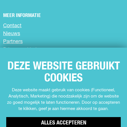
g
i
o
MEER INFORMATIE
i
n
l
Contact
Nieuws
n
a
g
Partners
a
e
Privacyverklaring
Over Uit in Almere
n
DEZE WEBSITE GEBRUIKT
Meld jouw evenement aan
d
COOKIES
e
SCHRIJF JE IN VOOR DE NIEUWSBRIEF
Deze website maakt gebruik van cookies (Functioneel,
p
Analytisch, Marketing) die noodzakelijk zijn om de website
zo goed mogelijk te laten functioneren. Door op accepteren
VOLG ONS
a
te klikken, geef je aan hiermee akkoord te gaan.
F
I
Y
T
g
ALLES ACCEPTEREN
a
n
o
i