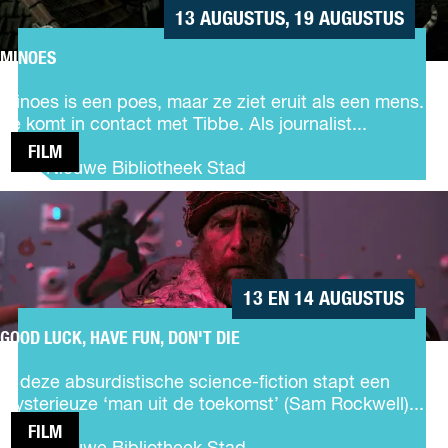
l
s
13 AUGUSTUS, 19 AUGUSTUS
o
e
n
n
MINOES
R
M
t
o
i
e
Minoes is een poes, maar ze ziet eruit als een mens.
m
n
e
Ze komt in contact met Tibbe. Als journalist...
y
o
r
FILM
e
t
De Nieuwe Bibliotheek Stad
s
K
GOOD
l
LUCK,
a
HAVE
s
FUN,
s
DON'T
i
13 EN 14 AUGUSTUS
DIE
e
GOOD LUCK, HAVE FUN, DON'T DIE
k
G
e
o
In deze absurdistische science-fiction stapt een
r
o
mysterieuze ‘man uit de toekomst’ (Sam Rockwell)...
s
d
:
FILM
L