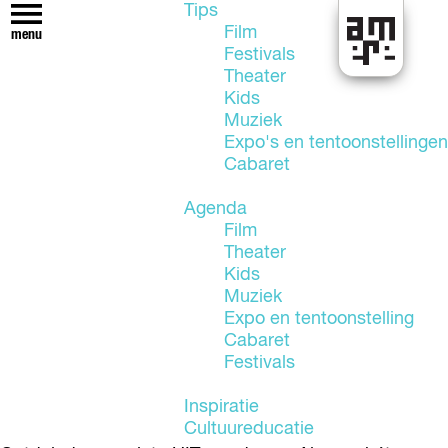
Tips
Film
menu
Festivals
U
Theater
i
Kids
t
Muziek
i
Expo's en tentoonstellingen
n
Cabaret
A
l
Agenda
m
Film
e
Theater
r
Kids
e
Muziek
Expo en tentoonstelling
Cabaret
Festivals
Inspiratie
Cultuureducatie