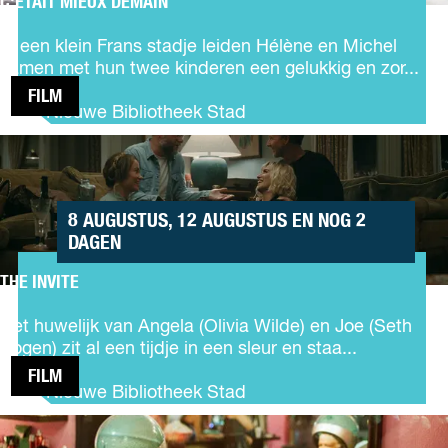
C'ETAIT MIEUX DEMAIN
C
M
'
y
In een klein Frans stadje leiden Hélène en Michel
e
N
samen met hun twee kinderen een gelukkig en zor...
t
e
FILM
a
i
De Nieuwe Bibliotheek Stad
i
g
THE
t
h
INVITE
m
b
i
o
e
r
8 AUGUSTUS, 12 AUGUSTUS EN NOG 2
u
T
DAGEN
x
o
d
THE INVITE
t
T
e
o
h
m
Het huwelijk van Angela (Olivia Wilde) en Joe (Seth
r
e
a
Rogen) zit al een tijdje in een sleur en staa...
o
I
i
FILM
n
n
De Nieuwe Bibliotheek Stad
v
CINEKID
i
PRESENTEERT