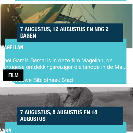
g
MAGELLAN
h
t
S
u
7 AUGUSTUS, 12 AUGUSTUS EN NOG 2
m
DAGEN
m
e
MAGELLAN
M
r
a
S
Gael García Bernal is in deze film Magellan, de
g
e
Portugese ontdekkingsreiziger die landde in de Ma...
e
r
FILM
l
i
De Nieuwe Bibliotheek Stad
l
e
VÄRN
a
s
n
|
F
i
7 AUGUSTUS, 8 AUGUSTUS EN 18
l
AUGUSTUS
m
VÄRN
: