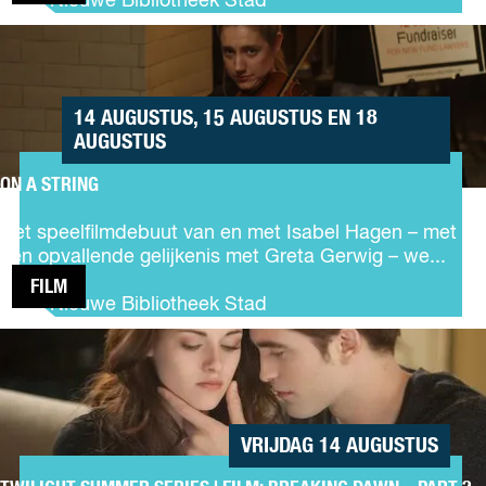
De Nieuwe Bibliotheek Stad
K
u
r
ON A
c
u
STRING
k
i
,
m
H
14 AUGUSTUS, 15 AUGUSTUS EN 18
e
a
AUGUSTUS
l
v
t
e
ON A STRING
j
O
F
e
n
u
Het speelfilmdebuut van en met Isabel Hagen – met
a
n
een opvallende gelijkenis met Greta Gerwig – we...
S
,
FILM
t
D
De Nieuwe Bibliotheek Stad
r
o
TWILIGHT
i
n
SUMMER
n
'
SERIES |
g
t
FILM:
D
BREAKING
i
VRIJDAG 14 AUGUSTUS
DAWN –
e
PART 2