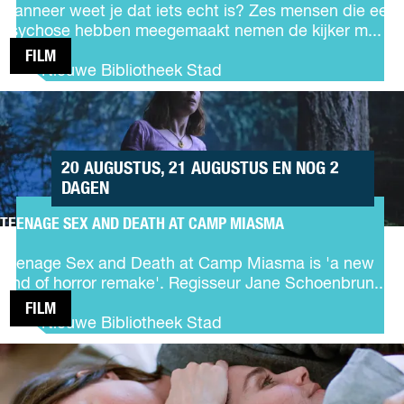
h
r
Wanneer weet je dat iets echt is? Zes mensen die een
r
e
e
psychose hebben meegemaakt nemen de kijker m...
t
D
a
FILM
2
e
s
De Nieuwe Bibliotheek Stad
s
e
TEENAGE
e
SEX AND
r
DEATH
t
AT CAMP
o
20 AUGUSTUS, 21 AUGUSTUS EN NOG 2
MIASMA
f
DAGEN
t
h
TEENAGE SEX AND DEATH AT CAMP MIASMA
T
e
e
R
Teenage Sex and Death at Camp Miasma is 'a new
e
e
kind of horror remake'. Regisseur Jane Schoenbrun...
n
a
FILM
a
l
De Nieuwe Bibliotheek Stad
g
SENTIMENTAL
e
VALUE
S
e