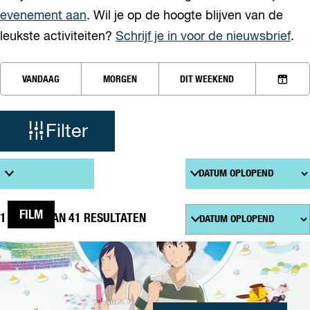
evenement aan
. Wil je op de hoogte blijven van de
leukste activiteiten?
Schrijf je in voor de nieuwsbrief
.
W
W
VANDAAG
MORGEN
DIT WEEKEND
a
K
a
n
I
n
E
t
Filter
e
S
e
D
z
r
A
S
T
o
o
U
r
M
t
S
e
FILM
1 T/M 24 VAN 41 RESULTATEN
e
o
e
r
k
SUMMER
r
t
WARS
j
o
e
p
e
e
:
r