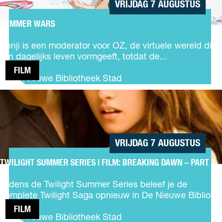
VRIJDAG 7 AUGUSTUS
o
p
SUMMER WARS
:
S
u
Kenji is een moderator voor OZ, de virtuele wereld die
m
zijn dagelijks leven vormgeeft, totdat de...
m
FILM
e
De Nieuwe Bibliotheek Stad
r
TWILIGHT
W
SUMMER
a
SERIES |
r
FILM:
s
BREAKING
VRIJDAG 7 AUGUSTUS
DAWN –
PART 1
TWILIGHT SUMMER SERIES | FILM: BREAKING DAWN – PART 1
T
w
Tijdens de Twilight Summer Series beleef je de
i
complete Twilight Saga opnieuw in De Nieuwe Biblio...
l
FILM
i
De Nieuwe Bibliotheek Stad