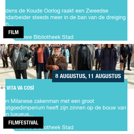
V
B
ä
Tijdens de Koude Oorlog raakt een Zweedse
r
r
landarbeider steeds meer in de ban van de dreiging
e
n
van...
a
k
FILM
De Nieuwe Bibliotheek Stad
i
n
LA
g
VITA
D
VA
a
COSÌ
w
8 AUGUSTUS, 11 AUGUSTUS
n
–
LA VITA VA COSÌ
P
L
a
a
Een Milanese zakenman met een groot
r
v
vastgoedimperium heeft zijn zinnen op de bouw van
t
i
een luxueus...
1
t
FILMFESTIVAL
a
De Nieuwe Bibliotheek Stad
v