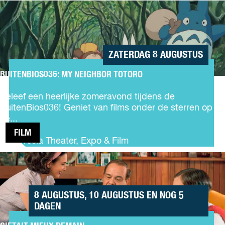
BUITENBIOS036:
a
MY NEIGHBOR
c
TOTORO
o
s
ì
ZATERDAG 8 AUGUSTUS
BUITENBIOS036: MY NEIGHBOR TOTORO
B
u
Beleef een heerlijke zomeravond tijdens de
i
BuitenBios036! Geniet van films onder de sterren op
t
ee...
e
FILM
n
Corrosia Theater, Expo & Film
B
C'ETAIT
i
MIEUX
o
DEMAIN
s
0
8 AUGUSTUS, 10 AUGUSTUS EN NOG 5
3
DAGEN
6
: