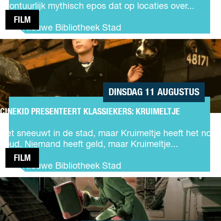
e
e
avontuurlijk mythisch epos dat op locaties over...
O
r
FILM
d
t
De Nieuwe Bibliotheek Stad
y
K
CINEKID
s
l
PRESENTEERT
s
a
KLASSIEKERS:
e
s
KRUIMELTJE
y
s
i
DINSDAG 11 AUGUSTUS
e
CINEKID PRESENTEERT KLASSIEKERS: KRUIMELTJE
k
C
e
i
Het sneeuwt in de stad, maar Kruimeltje heeft het nooit
r
n
koud. Niemand heeft geld, maar Kruimeltje...
s
e
:
FILM
k
De Nieuwe Bibliotheek Stad
K
i
a
MINOES
d
p
P
s
r
a
e