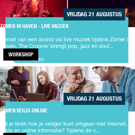
- LIVE
k
MUZIEK
k
VRIJDAG 21 AUGUSTUS
e
l
ZOMER IN HAVEN - LIVE MUZIEK
Z
i
o
n
Geniet van een avond vol live muziek tijdens Zomer in
m
g
Haven. The Crooner brengt pop, jazz en soul...
e
(
WORKSHOP
r
7
Zomer in Haven
i
–
SAMEN
n
1
VEILIG
H
4
ONLINE
a
j
v
a
e
a
VRIJDAG 21 AUGUSTUS
n
r
-
SAMEN VEILIG ONLINE
)
S
L
b
a
i
Wil je leren hoe je veiliger kunt omgaan met internet, e-
i
m
v
mails en online informatie? Tijdens de c...
j
e