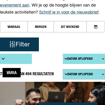
evenement aan
. Wil je op de hoogte blijven van de
leukste activiteiten?
Schrijf je in voor de nieuwsbrief
.
W
W
VANDAAG
MORGEN
DIT WEEKEND
a
K
a
n
I
n
E
t
Filter
e
S
e
D
z
r
A
S
T
o
o
U
r
M
t
S
e
VARIA
73 T/M 96 VAN 494 RESULTATEN
e
o
e
r
k
SPELLETJESMIDDAG
r
t
j
o
e
p
e
e
:
r