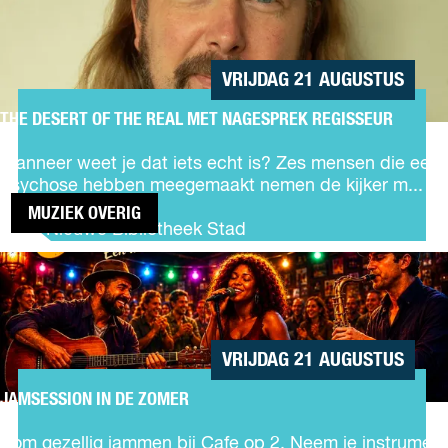
DESERT OF
A
THE REAL
l
MET
m
NAGESPREK
e
VRIJDAG 21 AUGUSTUS
REGISSEUR
e
r
THE DESERT OF THE REAL MET NAGESPREK REGISSEUR
T
s
h
e
Wanneer weet je dat iets echt is? Zes mensen die een
e
v
psychose hebben meegemaakt nemen de kijker m...
D
e
MUZIEK OVERIG
e
r
De Nieuwe Bibliotheek Stad
s
h
JAMSESSION
e
a
IN DE
r
l
ZOMER
t
e
o
n
f
i
VRIJDAG 21 AUGUSTUS
t
n
h
JAMSESSION IN DE ZOMER
p
J
e
o
a
R
Kom gezellig jammen bij Cafe op 2. Neem je instrument
ë