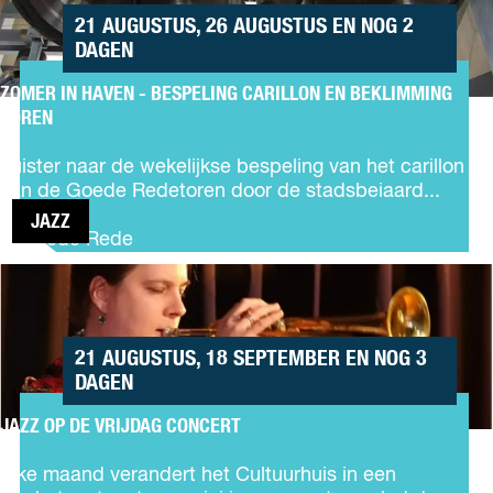
s
CARILLON
p
21 AUGUSTUS, 26 AUGUSTUS EN NOG 2
e
EN
o
DAGEN
u
BEKLIMMING
r
TOREN
ZOMER IN HAVEN - BESPELING CARILLON EN BEKLIMMING
Z
TOREN
o
m
Luister naar de wekelijkse bespeling van het carillon
e
van de Goede Redetoren door de stadsbeiaard...
r
JAZZ
i
Goede Rede
n
JAZZ OP
H
DE
a
VRIJDAG
v
CONCERT
e
21 AUGUSTUS, 18 SEPTEMBER EN NOG 3
n
DAGEN
-
B
JAZZ OP DE VRIJDAG CONCERT
J
e
a
s
Elke maand verandert het Cultuurhuis in een
z