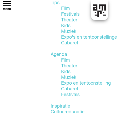
Tips
Film
menu
Festivals
U
Theater
i
Kids
t
Muziek
i
Expo's en tentoonstelling
n
Cabaret
A
l
Agenda
m
Film
e
Theater
r
Kids
e
Muziek
Expo en tentoonstelling
Cabaret
Festivals
Inspiratie
Cultuureducatie