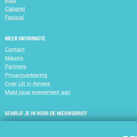
Kids
p
p
p
Cabaret
F
X
W
a
h
Festival
c
a
e
t
b
s
MEER INFORMATIE
o
A
Contact
o
p
k
p
Nieuws
Partners
Privacyverklaring
Over Uit in Almere
Meld jouw evenement aan
SCHRIJF JE IN VOOR DE NIEUWSBRIEF
VOLG ONS