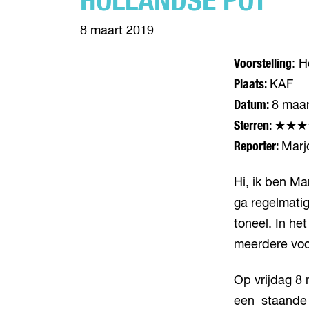
HOLLANDSE POT
8 maart 2019
Voorstelling
: 
Plaats:
KAF
Datum:
8 maar
Sterren:
★★★
Reporter:
Marj
Hi, ik ben Ma
ga regelmatig
toneel. In he
meerdere voor
Op vrijdag 8 
een staande 