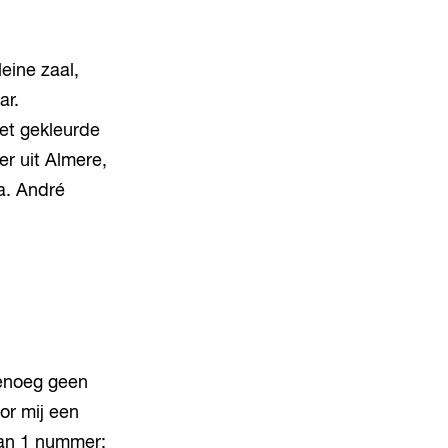
eine zaal,
ar.
et gekleurde
r uit Almere,
a. André
genoeg geen
or mij een
van 1 nummer: