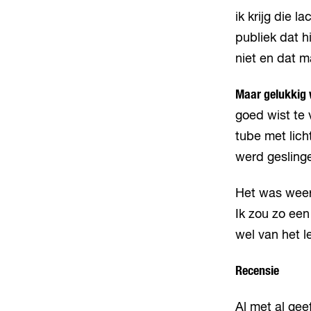
ik krijg die 
publiek dat h
niet en dat m
Maar gelukkig 
goed wist te
tube met lich
werd gesling
Het was weer 
Ik zou zo ee
wel van het 
Recensie
Al met al ge